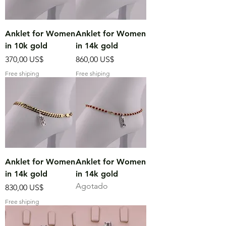
Anklet for Women
Anklet for Women
in 10k gold
in 14k gold
Precio
Precio
370,00 US$
860,00 US$
Free shiping
Free shiping
Anklet for Women
Anklet for Women
in 14k gold
in 14k gold
Agotado
Precio
830,00 US$
Free shiping