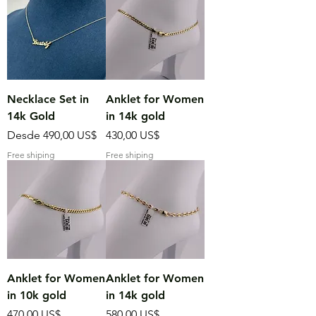
Necklace Set in
Anklet for Women
14k Gold
in 14k gold
Precio de oferta
Precio
Desde
490,00 US$
430,00 US$
Free shiping
Free shiping
Anklet for Women
Anklet for Women
in 10k gold
in 14k gold
Precio
Precio
470,00 US$
580,00 US$