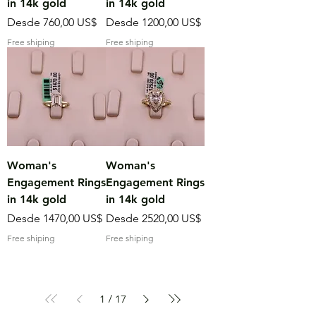
in 14k gold
in 14k gold
Precio de oferta
Precio de oferta
Desde
760,00 US$
Desde
1200,00 US$
Free shiping
Free shiping
Woman's
Woman's
Engagement Rings
Engagement Rings
in 14k gold
in 14k gold
Precio de oferta
Precio de oferta
Desde
1470,00 US$
Desde
2520,00 US$
Free shiping
Free shiping
1
/
17