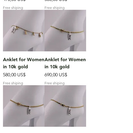
Free shiping
Free shiping
Anklet for Women
Anklet for Women
in 10k gold
in 10k gold
Precio
Precio
580,00 US$
690,00 US$
Free shiping
Free shiping