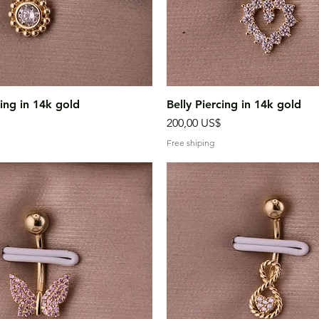
Vista rápida
Vista rápida
cing in 14k gold
Belly Piercing in 14k gold
Precio
200,00 US$
Free shiping