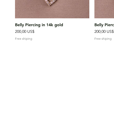
Vista rápida
Belly Piercing in 14k gold
Belly Pier
Precio
Precio
200,00 US$
200,00 US$
Free shiping
Free shiping