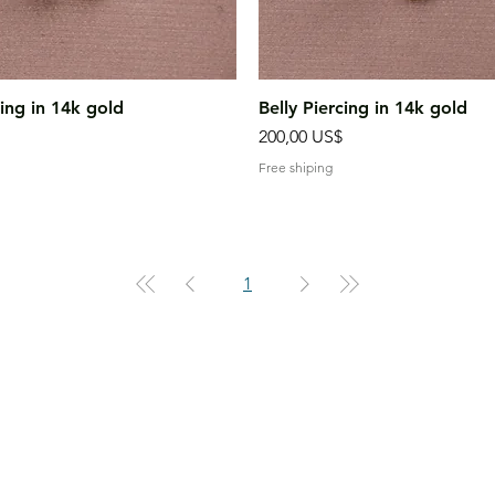
Vista rápida
Vista rápida
cing in 14k gold
Belly Piercing in 14k gold
Precio
200,00 US$
Free shiping
1