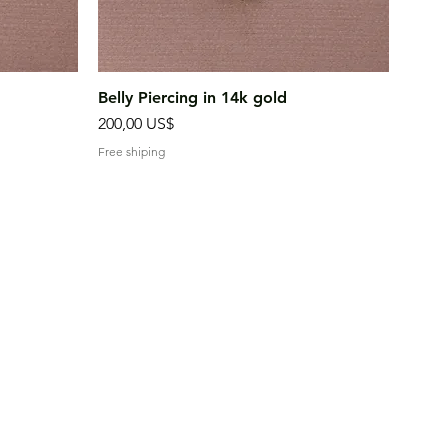
Vista rápida
Belly Piercing in 14k gold
Precio
200,00 US$
Free shiping