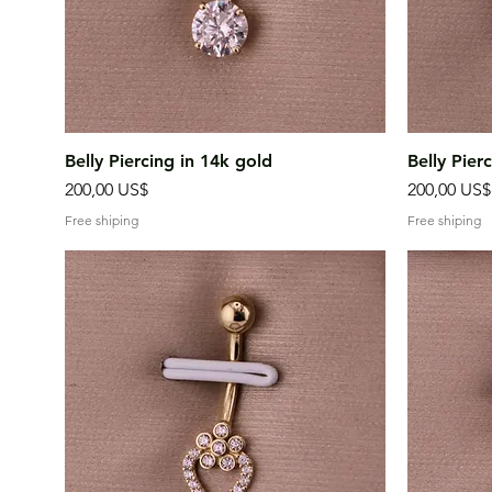
Vista rápida
Belly Piercing in 14k gold
Belly Pier
Precio
Precio
200,00 US$
200,00 US$
Free shiping
Free shiping