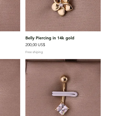
Vista rápida
Belly Piercing in 14k gold
Precio
200,00 US$
Free shiping