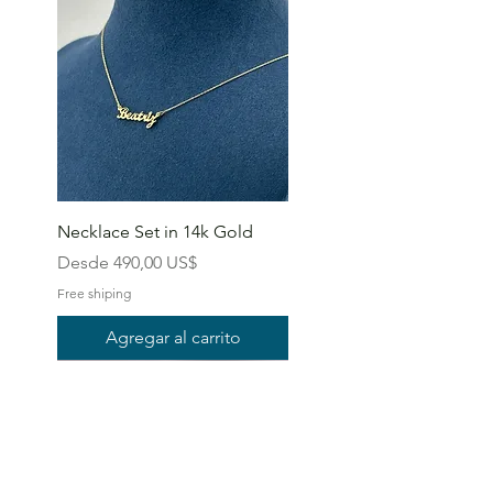
Necklace Set in 14k Gold
Precio de oferta
Desde
490,00 US$
Free shiping
Agregar al carrito