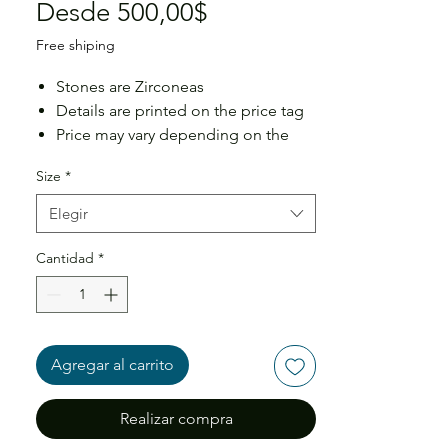
Precio
Desde
500,00$
de
Free shiping
oferta
Stones are Zirconeas
Details are printed on the price tag
Price may vary depending on the
size
Size
*
Elegir
Cantidad
*
Agregar al carrito
Realizar compra