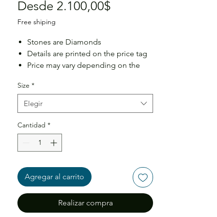
Precio
Desde
2.100,00$
de
Free shiping
oferta
Stones are Diamonds
Details are printed on the price tag
Price may vary depending on the
size
Size
*
Elegir
Cantidad
*
Agregar al carrito
Realizar compra