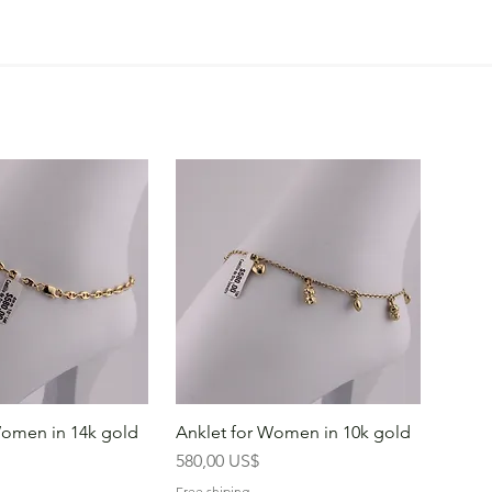
Women in 14k gold
Anklet for Women in 10k gold
Precio
580,00 US$
Free shiping