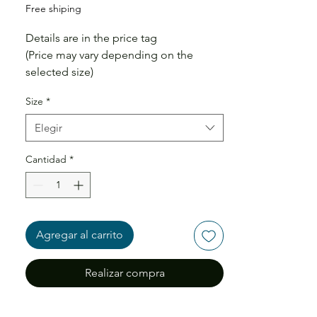
de
Free shiping
oferta
Details are in the price tag
(Price may vary depending on the
selected size)
Size
*
Elegir
Cantidad
*
Agregar al carrito
Realizar compra