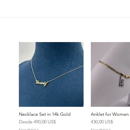
Necklace Set in 14k Gold
Anklet for Women 
Precio de oferta
Precio
Desde
490,00 US$
430,00 US$
Free shiping
Free shiping