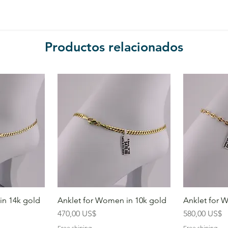
Productos relacionados
in 14k gold
Anklet for Women in 10k gold
Anklet for 
Precio
Precio
470,00 US$
580,00 US$
Free shiping
Free shiping